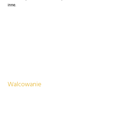
inne.
Czytaj więcej
Walcowanie
Obrabiamy metale nadając im odpowiedni kształt
dzięki obracającym się walcom. Walcujemy zarówno
na zimno, jak i na gorąco.