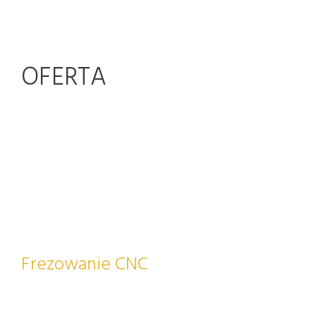
OFERTA
Frezowanie CNC
Używamy innowacyjnych metod CNC – możemy
frezować w wielu materiałach takich, jak: drewno